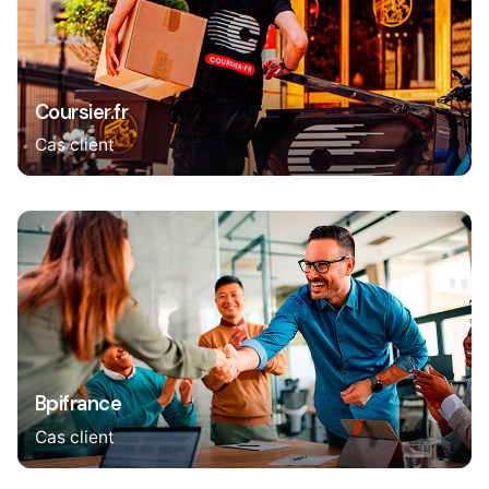
Coursier.fr
Cas client
Bpifrance
Cas client