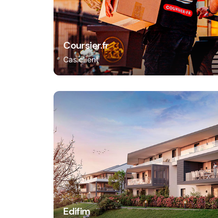
Coursier.fr
Cas client
Edifim