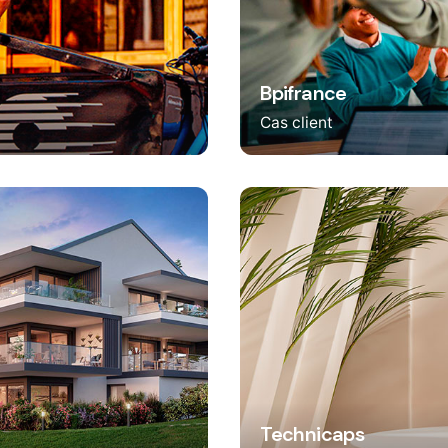
Bpifrance
Cas client
Technicaps