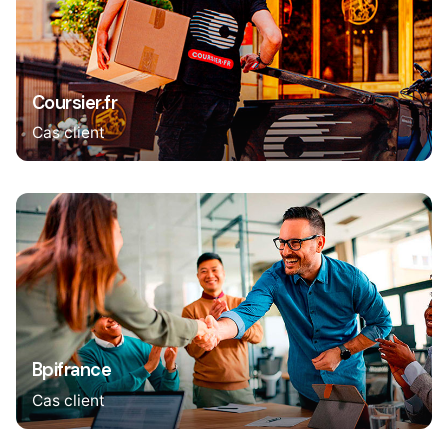
Coursier.fr
Cas client
Bpifrance
Cas client