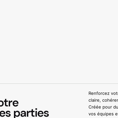
Renforcez votr
otre
claire, cohére
Créée pour dur
s parties
vos équipes e