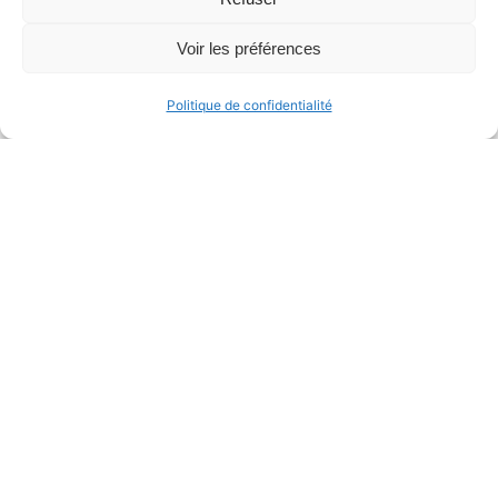
charte graphique de votre entreprise d’accueil ou
pour illustrer une thématique précise de votre
Voir les préférences
mémoire ou thèse.
Politique de confidentialité