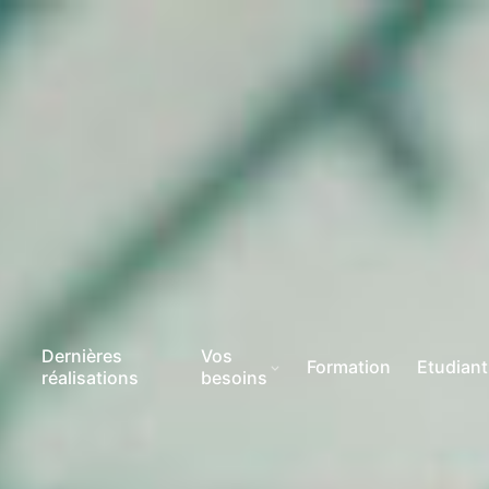
Dernières
Vos
Formation
Etudian
réalisations
besoins