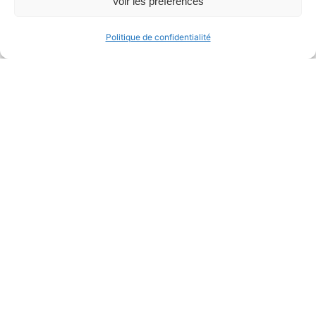
Voir les préférences
Politique de confidentialité
Fogale Sensors
Cas client
Acteur de référence dans les solutions de
mesure de précision sans contact, Fogale
Sensors évolue dans un environnement
technologique complexe, où la performance