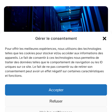
Gérer le consentement
Pour offrir les meilleures expériences, nous utilisons des technologies
telles que les cookies pour stocker et/ou accéder aux informations des
appareils. Le fait de consentir à ces technologies nous permettra de
traiter des données telles que le comportement de navigation ou les ID
uniques sur ce site. Le fait de ne pas consentir ou de retirer son
Convertigo
consentement peut avoir un effet négatif sur certaines caractéristiques
et fonctions.
Cas client
Plateforme Low Code / No Code open source,
Accepter
Convertigo permet aux entreprises de créer
rapidement des applications métier et
Refuser
d’accélérer leurs projets digitaux, tout…