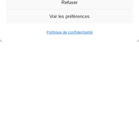
Refuser
Voir les préférences
50 icônes Powerpoint Halloween
Ressources étudiants
Politique de confidentialité
1
2
3